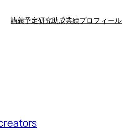
講義
予定
研究助成
業績
プロフィール
eators