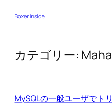
内
容
Boxer inside
を
ス
キ
ッ
カテゴリー:
Maha
プ
MySQLの一般ユーザでトリガ：log