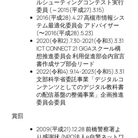
ルシューティングコンテスト実行
委員 (～2015(平成27).3.15)
2016(平成28).4.27 高槻市情報シス
テム最適化委員会 アドバイザー
(〜2016(平成28).5.23)
2020(令和2).7.30-2021(令和3).3.31
ICT CONNECT 21 GIGAスクール構
想推進委員会 利用促進部会内宣言
書作成サブ部会リード
2022(令和4).9.14-2023(令和5).3.31
文部科学省委託事業「デジタルコ
ンテンツとしてのデジタル教科書
の配信基盤の整備事業」企画推進
委員会委員
賞罰
2009(平成21).12.28 前橋警察署よ
り感謝状 (NPO法人e自警ネットワ