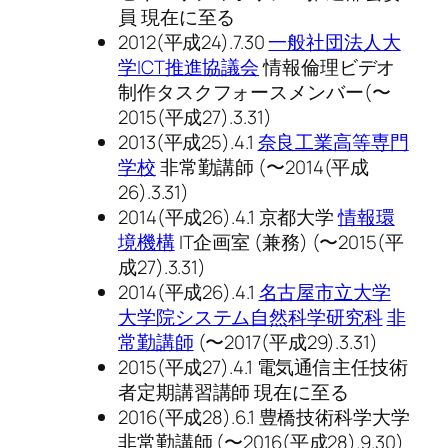
員 現在に至る
2012(平成24).7.30
一般社団法人大
学ICT推進協議会
情報倫理ビデオ
制作タスクフォースメンバー(〜
2015(平成27).3.31)
2013(平成25).4.1
奈良工業高等専門
学校
非常勤講師 (〜2014(平成
26).3.31)
2014(平成26).4.1 京都大学
情報環
境機構
IT企画室 (兼務) (〜2015(平
成27).3.31)
2014(平成26).4.1
名古屋市立大学
大学院システム自然科学研究科
非
常勤講師
(〜2017(平成29).3.31)
2015(平成27).4.1 電気通信主任技術
者定期講習講師 現在に至る
2016(平成28).6.1 豊橋技術科学大学
非常勤講師 (〜2016(平成28).9.30)