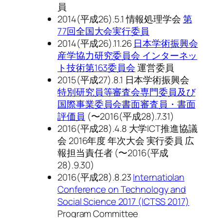
員
2014(平成26).5.1 情報処理学会
第
77回全国大会実行委員
2014(平成26).11.26
日本学術振興会
産学協力研究委員会 インターネッ
ト技術第163委員会
運営委員
2015(平成27).8.1 日本学術振興会
特別研究員等審査会専門委員及び
国際事業委員会書面審査員・書面
評価員
(〜2016(平成28).7.31)
2016(平成28).4.8 大学ICT推進協議
会 2016年度 年次大会 実行委員 広
報担当責任者 (〜2016(平成
28).9.30)
2016(平成28).8.23
Internatiolan
Conference on Technology and
Social Science 2017 (ICTSS 2017)
Program Committee