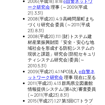
2006(平成18).8.18
e自警ネットワ
ーク研究会
理事 (～2009(平成
21).3.31)
2008(平成20).4.9 高崎問屋町まち
づくり研究会 委員 (～2011(平成
23).8.31)
2008(平成20).11.1 (財)トステム建
材産業振興財団「安全・安心な地
域社会を形成する防犯システムの
現状と課題」研究会(防犯セキュリ
ティシステム研究会)委員(～
2010.5.31)
2009(平成21).4.1 NPO法人
e自警ネ
ットワーク研究会
理事 現在に至る
2011(平成23).4.13 群馬県立図書館
情報提供システム(第4次)審査委員
(～2011(平成23).8.31)
2015(平成27).1.27 第3回ICTトラブ