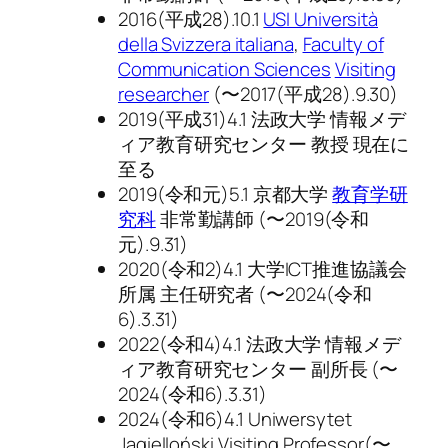
2016(平成28).10.1
USI Università
della Svizzera italiana
,
Faculty of
Communication Sciences
Visiting
researcher
(〜2017(平成28).9.30)
2019(平成31)4.1 法政大学 情報メデ
ィア教育研究センター 教授 現在に
至る
2019(令和元)5.1 京都大学
教育学研
究科
非常勤講師 (〜2019(令和
元).9.31)
2020(令和2)4.1 大学ICT推進協議会
所属 主任研究者 (〜2024(令和
6).3.31)
2022(令和4)4.1 法政大学 情報メデ
ィア教育研究センター 副所長 (〜
2024(令和6).3.31)
2024(令和6)4.1 Uniwersytet
Jagielloński Visiting Professor(〜