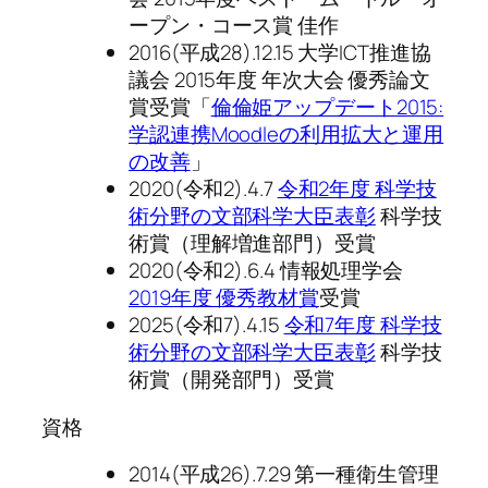
ープン・コース賞 佳作
2016(平成28).12.15 大学ICT推進協
議会 2015年度 年次大会 優秀論文
賞受賞「
倫倫姫アップデート2015:
学認連携Moodleの利用拡大と運用
の改善
」
2020(令和2).4.7
令和2年度 科学技
術分野の文部科学大臣表彰
科学技
術賞（理解増進部門）受賞
2020(令和2).6.4 情報処理学会
2019年度 優秀教材賞
受賞
2025(令和7).4.15
令和7年度 科学技
術分野の文部科学大臣表彰
科学技
術賞（開発部門）受賞
資格
2014(平成26).7.29 第一種衛生管理