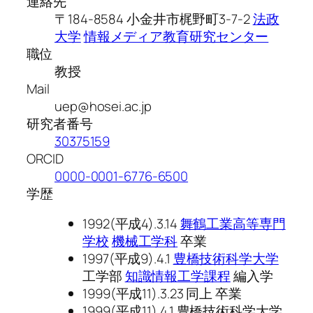
連絡先
〒184-8584 小金井市梶野町3-7-2
法政
大学
情報メディア教育研究センター
職位
教授
Mail
uep@hosei.ac.jp
研究者番号
30375159
ORCID
0000-0001-6776-6500
学歴
1992(平成4).3.14
舞鶴工業高等専門
学校
機械工学科
卒業
1997(平成9).4.1
豊橋技術科学大学
工学部
知識情報工学課程
編入学
1999(平成11).3.23 同上 卒業
1999(平成11).4.1 豊橋技術科学大学