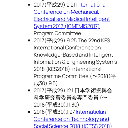
2017(平成29).2.21
International
Conference on Mechanical,
Electrical and Medical Intelligent
System 2017 (ICMEMIS2017)
Program Committee
2017(平成29).9.25 The 22nd KES
International Conference on
Knowledge-Based and Intelligent
Information & Engineering Systems
2018 (KES2018) International
Programme Committee (〜2018(平
成30).9.5)
2017(平成29).12.1 日本学術振興会
科学研究費委員会専門委員 (〜
2018(平成30).11.30)
2018(平成30).1.27
Internatiolan
Conference on Technology and
Social Science 2018 (ICTSS 2018)