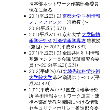
携本部ネットワーク作業部会委員
現在に至る
2011(平成23).9.1
京都大学
学術情報
メディアセンター
准教授 (〜
2019(平成31).3.31)
2011(平成23).9.1 京都大学
大学院情
報学研究科
社会情報学専攻
准教授
(兼担) (〜2019(平成31).3.31)
2011(平成23).9.1 全国共同利用情報
基盤センター長会議 認証研究会委
員 (〜2019(平成31).3.31)
2012(平成24).6.1
北陸先端科学技術
大学院大学
非常勤講師 (〜2012(平
成24).8.31)
2012(平成24).7.30 国立情報学研究
所 学術情報ネットワーク運営・連
携本部高等教育機関における情報
セキュリティポリシー推進部会委