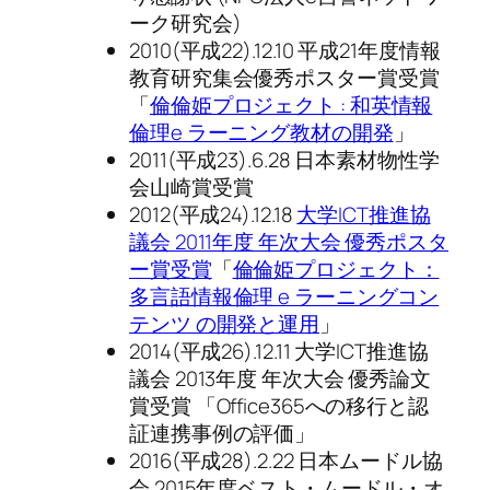
ーク研究会)
2010(平成22).12.10 平成21年度情報
教育研究集会優秀ポスター賞受賞
「
倫倫姫プロジェクト : 和英情報
倫理e ラーニング教材の開発
」
2011(平成23).6.28 日本素材物性学
会山崎賞受賞
2012(平成24).12.18
大学ICT推進協
議会 2011年度 年次大会 優秀ポスタ
ー賞受賞
「
倫倫姫プロジェクト：
多言語情報倫理 e ラーニングコン
テンツ の開発と運用
」
2014(平成26).12.11 大学ICT推進協
議会 2013年度 年次大会 優秀論文
賞受賞 「Office365への移行と認
証連携事例の評価」
2016(平成28).2.22 日本ムードル協
会 2015年度ベスト・ムードル・オ