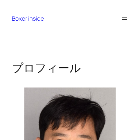
内
容
Boxer inside
を
ス
キ
ッ
プ
プロフィール