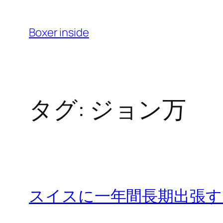
内
容
Boxer inside
を
ス
キ
ッ
タグ:
ジョン万
プ
スイスに一年間長期出張