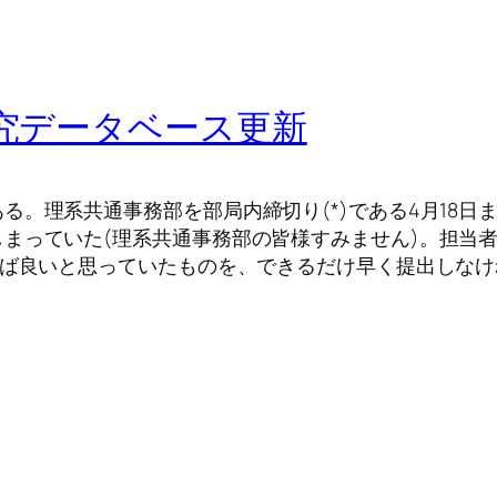
研究データベース更新
。理系共通事務部を部局内締切り(*)である4月18日
まっていた(理系共通事務部の皆様すみません)。担当
れば良いと思っていたものを、できるだけ早く提出しな