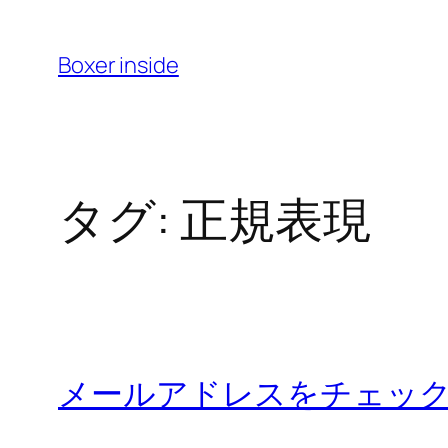
内
容
Boxer inside
を
ス
キ
ッ
タグ:
正規表現
プ
メールアドレスをチェッ