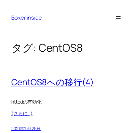
内
容
Boxer inside
を
ス
キ
ッ
タグ:
CentOS8
プ
CentOS8への移行(4)
httpdの有効化
(さらに…)
2021年10月25日