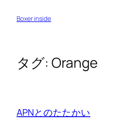
内
容
Boxer inside
を
ス
キ
ッ
タグ:
Orange
プ
APNとのたたかい