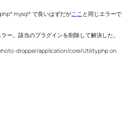
l php* mysql* で良いはずだが
ここ
と同じエラーで
エラー。該当のプラグインを削除して解決した。
hoto-dropper/application/core/Utility.php on