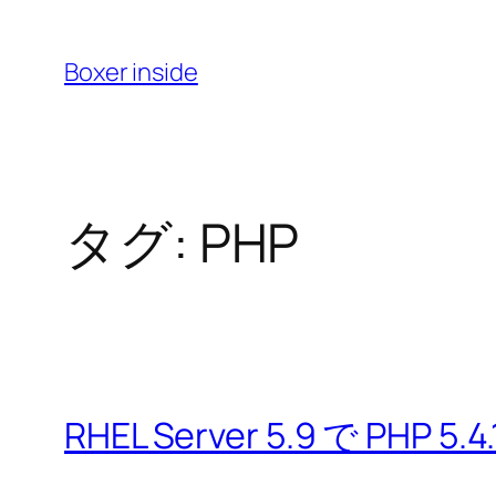
内
容
Boxer inside
を
ス
キ
ッ
タグ:
PHP
プ
RHEL Server 5.9 で PHP 5