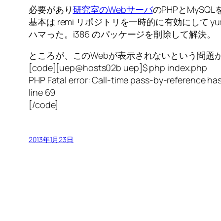
必要があり
研究室のWebサーバ
のPHPとMySQ
基本は remi リポジトリを一時的に有効にして yum –enabl
ハマった。i386 のパッケージを削除して解決。
ところが、このWebが表示されないという問題
[code][uep@hosts02b uep]$ php index.php
PHP Fatal error: Call-time pass-by-reference 
line 69
[/code]
2013年1月23日