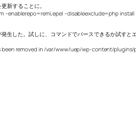
Lを更新することに。
erepo=remi,epel –disableexclude=php instal
が発生した。試しに、コマンドでパースできるか試すと
has been removed in /var/www/uep/wp-content/plugins/p