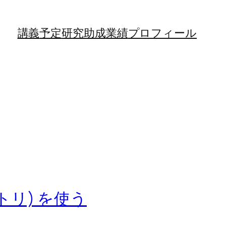
講義
予定
研究助成
業績
プロフィール
 リポジトリ) を使う