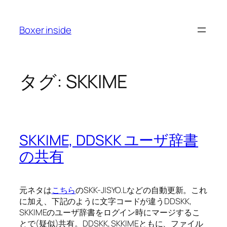
内
容
Boxer inside
を
ス
キ
ッ
タグ:
SKKIME
プ
SKKIME, DDSKK ユーザ辞書
の共有
元ネタは
こちら
のSKK-JISYO.Lなどの自動更新。これ
に加え、下記のように文字コードが違うDDSKK,
SKKIMEのユーザ辞書をログイン時にマージするこ
とで(疑似)共有。DDSKK, SKKIMEともに、ファイル