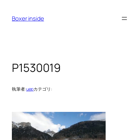
内
容
Boxer inside
を
ス
キ
ッ
プ
P1530019
執筆者:
uep
カテゴリ: