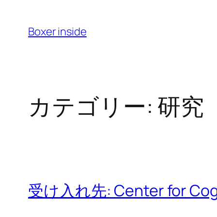
内
容
Boxer inside
を
ス
キ
ッ
カテゴリー:
研究
プ
受け入れ先: Center for Cogni