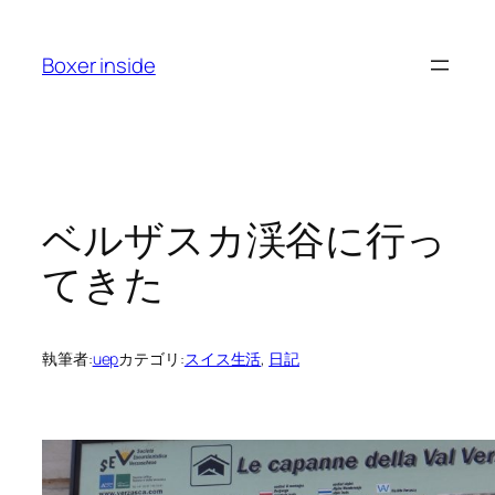
内
容
Boxer inside
を
ス
キ
ッ
プ
ベルザスカ渓谷に行っ
てきた
執筆者:
uep
カテゴリ:
スイス生活
, 
日記