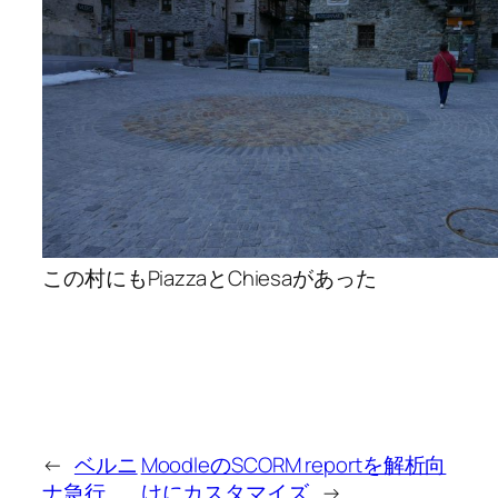
この村にもPiazzaとChiesaがあった
←
ベルニ
MoodleのSCORM reportを解析向
ナ急行
けにカスタマイズ
→