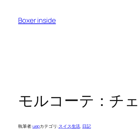
内
容
Boxer inside
を
ス
キ
ッ
プ
モルコーテ：チェ
執筆者:
uep
カテゴリ:
スイス生活
, 
日記