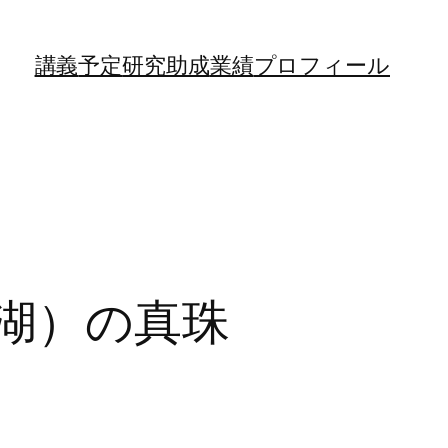
講義
予定
研究助成
業績
プロフィール
湖）の真珠