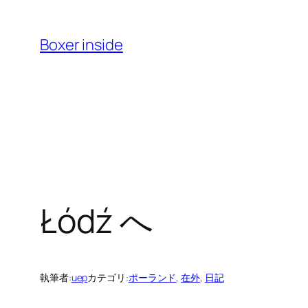
内
容
Boxer inside
を
ス
キ
ッ
プ
Łódź へ
執筆者:
uep
カテゴリ:
ポーランド
, 
在外
, 
日記