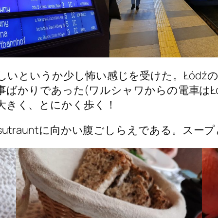
りは、寂しいというか少し怖い感じを受けた。Łó
ばかりであった(ワルシャワからの電車はŁó
クが大きく、とにかく歩く！
 Resutrauntに向かい腹ごしらえである。