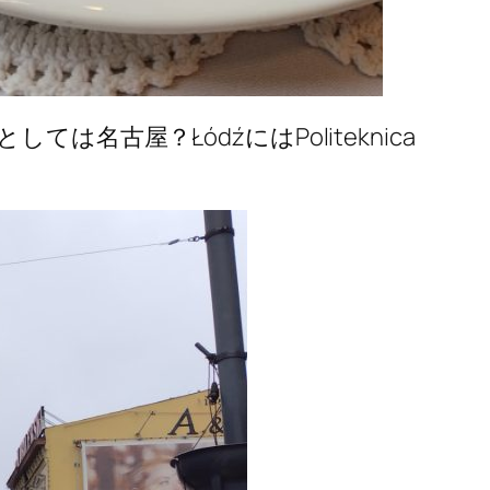
古屋？ŁódźにはPoliteknica