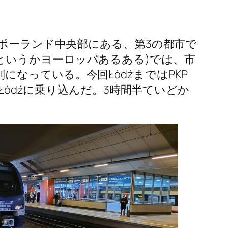
はポーランド中央部にある、第3の都市で
というかヨーロッパあるある)では、市
なっている。今回ŁódźまではPKP
行きでŁódźに乗り込んだ。3時間半ていどか