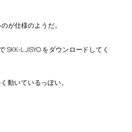
ないのが仕様のようだ。
自動で SKK-L.JISYO をダウンロードしてく
手く動いているっぽい。