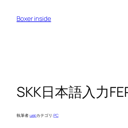
内
容
Boxer inside
を
ス
キ
ッ
プ
SKK日本語入力F
執筆者:
uep
カテゴリ:
PC