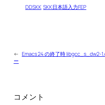
DDSKK
SKK日本語入力FEP
←
Emacs 24 の終了時 libgcc_s_dw2-1
ー
コメント