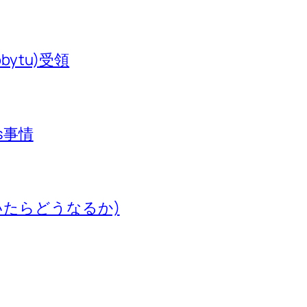
bytu)受領
s事情
いたらどうなるか)