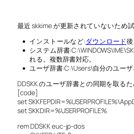
最近 skkime が更新されていない
インストールなど:
ダウンロード
後
システム辞書:C:\WINDOWS\IME\S
れる。複数辞書対応。
ユーザ辞書:C:\Users\自分のユーザ名\App
DDSKK のユーザ辞書との同期を取
[code]
set SKKFEPDIR=%USERPROFILE%\AppD
set SKKDIR=%USERPROFILE%
rem DDSKK euc-jp-dos