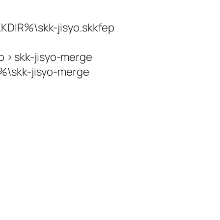
KDIR%\skk-jisyo.skkfep
ep > skk-jisyo-merge
%\skk-jisyo-merge