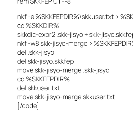
rem SKKFEP UTF-8
nkf -e %SKKFEPDIR%\skkuser.txt > %SK
cd %SKKDIR%
skkdic-expr2 .skk-jisyo + skk-jisyo.skkf
nkf -w8 skk-jisyo-merge > %SKKFEPDIR
del .skk-jisyo
del skk-jisyo.skkfep
move skk-jisyo-merge .skk-jisyo
cd %SKKFEPDIR%
del skkuser.txt
move skk-jisyo-merge skkuser.txt
[/code]