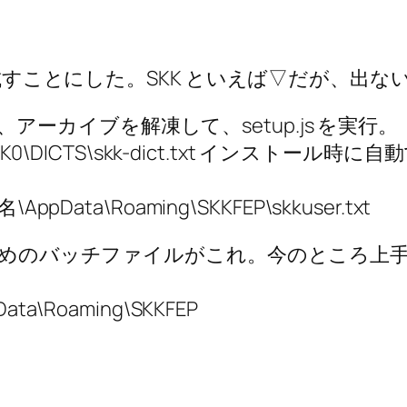
ため試すことにした。SKK といえば▽だが、出
、アーカイブを解凍して、setup.js を実行。
KK0\DICTS\skk-dict.txt インストール時に
Data\Roaming\SKKFEP\skkuser.txt
るためのバッチファイルがこれ。今のところ上
ata\Roaming\SKKFEP